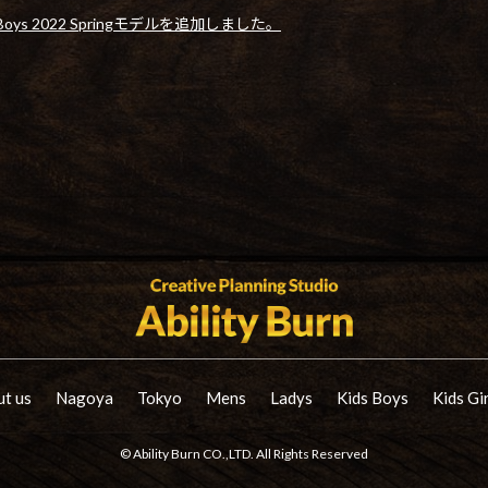
s Boys 2022 Springモデルを追加しました。
t us
Nagoya
Tokyo
Mens
Ladys
Kids Boys
Kids Gi
© Ability Burn CO.,LTD. All Rights Reserved